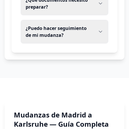
¿Qué documentos necesito
Holanda
preparar?
Bélgica
¿Puedo hacer seguimiento
Luxemburgo
de mi mudanza?
Suecia
Dinamarca
Bulgaria
Croacia
Malta
Andorra
Mudanzas de Madrid a
Karlsruhe
— Guía Completa