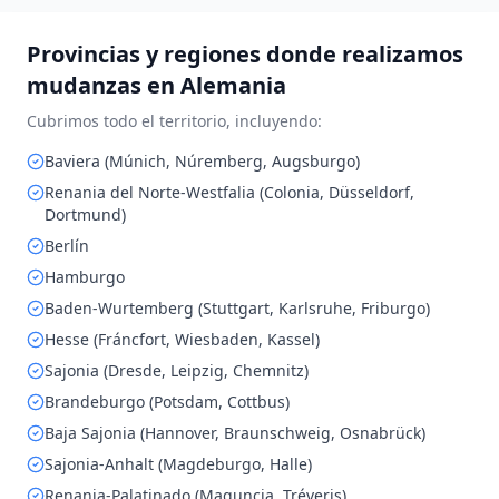
Provincias y regiones donde realizamos
mudanzas en
Alemania
Cubrimos todo el territorio, incluyendo:
Baviera (Múnich, Núremberg, Augsburgo)
Renania del Norte-Westfalia (Colonia, Düsseldorf,
Dortmund)
Berlín
Hamburgo
Baden-Wurtemberg (Stuttgart, Karlsruhe, Friburgo)
Hesse (Fráncfort, Wiesbaden, Kassel)
Sajonia (Dresde, Leipzig, Chemnitz)
Brandeburgo (Potsdam, Cottbus)
Baja Sajonia (Hannover, Braunschweig, Osnabrück)
Sajonia-Anhalt (Magdeburgo, Halle)
Renania-Palatinado (Maguncia, Tréveris)