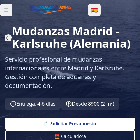
🇪🇸
Mudanzas Madrid
-
Karlsruhe
(
Alemania
)
Servicio profesional de mudanzas
internacionales entre Madrid y Karlsruhe.
Gestión completa de aduanas y
documentación.
Entrega
:
4-6 días
Desde
890€
(
2 m³
)
📋
Solicitar Presupuesto
🧮 Calculadora