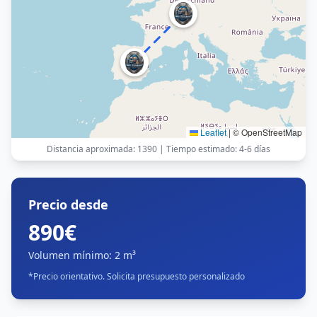
Leaflet
|
© OpenStreetMap
Distancia aproximada
:
1390
|
Tiempo estimado
:
4-6 días
Precio desde
890€
Volumen mínimo
:
2 m³
*
Precio orientativo. Solicita presupuesto personalizado