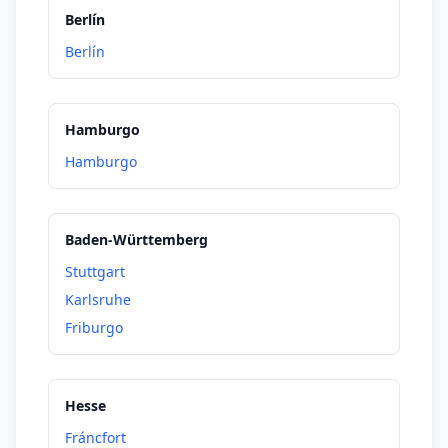
Berlín
Suiza
Berlín
Vilna
Viena
Varsovia
Hamburgo
Liubliana
Hamburgo
Inglaterra
Baden-Württemberg
Stuttgart
Karlsruhe
Friburgo
Hesse
Fráncfort