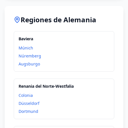
Bucarest
Budapest
Regiones de Alemania
Copenhague
Dublín
Baviera
Estocolmo
Múnich
Helsinki
Núremberg
Lisboa
Augsburgo
Londres
Luxemburgo
Renania del Norte-Westfalia
Malta
Colonia
París
Düsseldorf
Praga
Dortmund
Riga
Roma