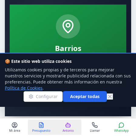
Barrios
Expertos en mudanzas locales por toda la
🍪
Este sitio web utiliza cookies
ciudad
Utilizamos cookies propias y de terceros para mejorar
nuestros servicios y mostrarle publicidad relacionada con sus
Ver más
→
preferencias. Puede obtener más información en nuestra
Política de Cookies
.
Configurar
Aceptar todas
Mi área
Presupuesto
Antonio
Llamar
WhatsApp