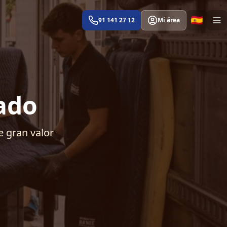
🇪🇸
91 141 27 12
Mi área
ado
e gran valor