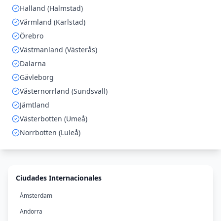
Halland (Halmstad)
Värmland (Karlstad)
Örebro
Västmanland (Västerås)
Dalarna
Gävleborg
Västernorrland (Sundsvall)
Jämtland
Västerbotten (Umeå)
Norrbotten (Luleå)
Ciudades Internacionales
Ámsterdam
Andorra