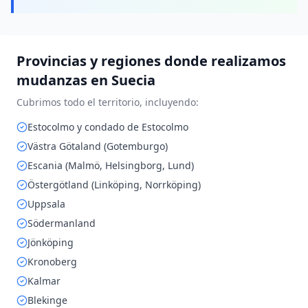
Provincias y regiones donde realizamos
mudanzas en
Suecia
Cubrimos todo el territorio, incluyendo:
Estocolmo y condado de Estocolmo
Västra Götaland (Gotemburgo)
Escania (Malmö, Helsingborg, Lund)
Östergötland (Linköping, Norrköping)
Uppsala
Södermanland
Jönköping
Kronoberg
Kalmar
Blekinge