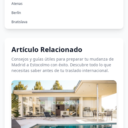
Atenas
Berlín
Bratislava
Bruselas
Bucarest
Artículo Relacionado
Budapest
Copenhague
Consejos y guías útiles para preparar tu mudanza de
Madrid a Estocolmo con éxito. Descubre todo lo que
Dublín
necesitas saber antes de tu traslado internacional.
Estocolmo
Helsinki
Lisboa
Londres
Luxemburgo
Malta