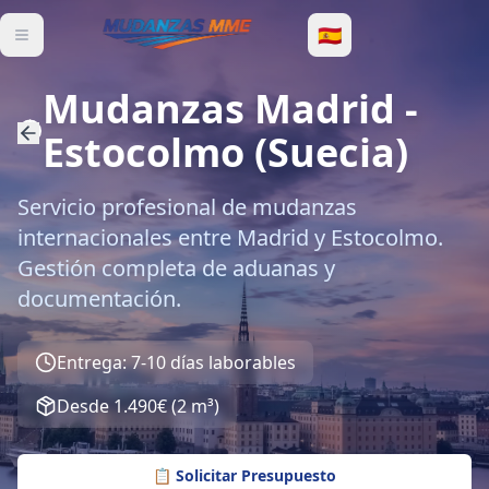
🇪🇸
Mudanzas Madrid
-
Estocolmo
(
Suecia
)
Servicio profesional de mudanzas
internacionales entre Madrid y Estocolmo.
Gestión completa de aduanas y
documentación.
Entrega
:
7-10 días laborables
Desde
1.490€
(
2 m³
)
📋
Solicitar Presupuesto