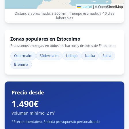
Leaflet
|
© OpenStreetMap
Distancia aproximada
:
3,200 km
|
Tiempo estimado
:
7-10 días
laborables
Zonas populares en Estocolmo
Realizamos entregas en todos los barrios y distritos de Estocolmo.
Östermalm
Södermalm
Lidingö
Nacka
Solna
Bromma
Precio desde
1.490€
Volumen mínimo
:
2 m³
*
Precio orientativo. Solicita presupuesto personalizado