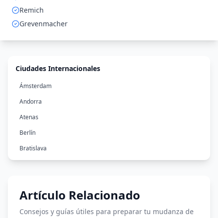
Remich
Grevenmacher
Ciudades Internacionales
Ámsterdam
Andorra
Atenas
Berlín
Bratislava
Bruselas
Bucarest
Artículo Relacionado
Budapest
Copenhague
Consejos y guías útiles para preparar tu mudanza de