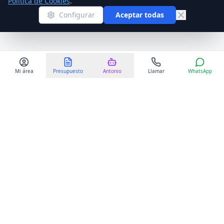
Política de Cookies
.
Configurar
Aceptar todas
Mi área
Presupuesto
Antonio
Llamar
WhatsApp
Mudanzas MME
Somos líderes en mudanzas nacionales e internacionales con
más de 25 años de experiencia profesional en el sector.
Contacto