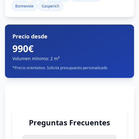
Bonnevoie
Gasperich
Precio desde
990€
Volumen mínimo
:
2 m³
*
Precio orientativo. Solicita presupuesto personalizado
Preguntas Frecuentes