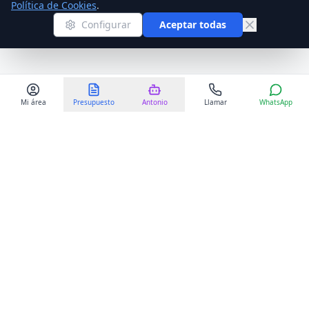
Política de Cookies
.
Configurar
Aceptar todas
Mi área
Presupuesto
Antonio
Llamar
WhatsApp
Mudanzas MME
Somos líderes en mudanzas nacionales e internacionales con
más de 25 años de experiencia profesional en el sector.