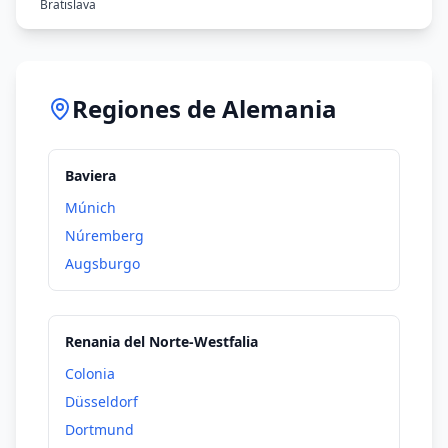
Bratislava
Bruselas
Bucarest
Budapest
Regiones de Alemania
Copenhague
Dublín
Baviera
Estocolmo
Múnich
Helsinki
Núremberg
Lisboa
Augsburgo
Londres
Luxemburgo
Renania del Norte-Westfalia
Malta
Colonia
París
Düsseldorf
Praga
Dortmund