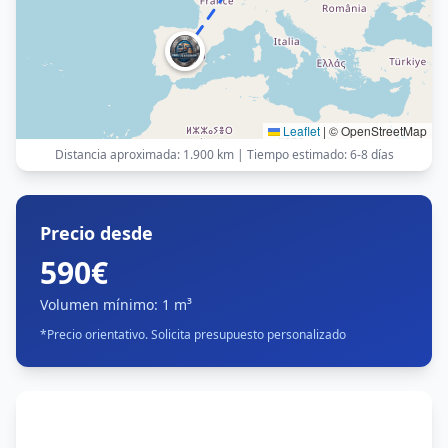
Leaflet
|
© OpenStreetMap
Distancia aproximada
:
1.900 km
|
Tiempo estimado
:
6-8 días
Precio desde
590€
Volumen mínimo
:
1 m³
*
Precio orientativo. Solicita presupuesto personalizado