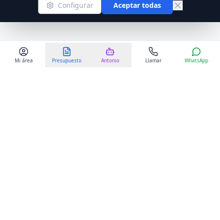
Configurar
Aceptar todas
Mi área
Presupuesto
Antonio
Llamar
WhatsApp
Mudanzas MME
Somos líderes en mudanzas nacionales e internacionales con
más de 25 años de experiencia profesional en el sector.
Contacto