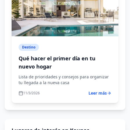
Londres
Luxemburgo
Malta
París
Praga
Destino
Riga
Qué hacer el primer día en tu
Roma
nuevo hogar
Suiza
Lista de prioridades y consejos para organizar
Vilna
tu llegada a la nueva casa
Viena
Leer más
11/3/2026
Varsovia
Liubliana
Inglaterra