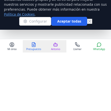
nuestros servicios y mostrarle publicidad relacionada con sus
preferencias. Puede obtener más información en nuestra
Política de Cookies
.
Configurar
Aceptar todas
Mi área
Presupuesto
Antonio
Llamar
WhatsApp
Mudanzas MME
Somos líderes en mudanzas nacionales e internacionales con
más de 25 años de experiencia profesional en el sector.