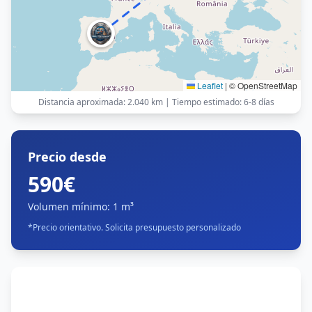
Leaflet
|
© OpenStreetMap
Distancia aproximada
:
2.040 km
|
Tiempo estimado
:
6-8 días
Precio desde
590€
Volumen mínimo
:
1 m³
*
Precio orientativo. Solicita presupuesto personalizado