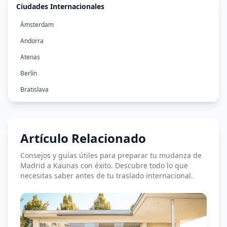
Ciudades Internacionales
Ámsterdam
Andorra
Atenas
Berlín
Bratislava
Bruselas
Bucarest
Artículo Relacionado
Budapest
Copenhague
Consejos y guías útiles para preparar tu mudanza de
Madrid a Kaunas con éxito. Descubre todo lo que
Dublín
necesitas saber antes de tu traslado internacional.
Estocolmo
Helsinki
Lisboa