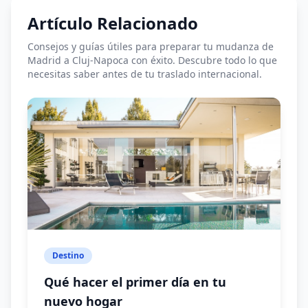
Bucarest
Artículo Relacionado
Budapest
Copenhague
Consejos y guías útiles para preparar tu mudanza de
Madrid a Cluj-Napoca con éxito. Descubre todo lo que
Dublín
necesitas saber antes de tu traslado internacional.
Estocolmo
Helsinki
Lisboa
Londres
Luxemburgo
Malta
París
Praga
Destino
Riga
Qué hacer el primer día en tu
Roma
nuevo hogar