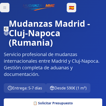
🇪🇸
Mudanzas Madrid
-
Cluj-Napoca
(
Rumania
)
Servicio profesional de mudanzas
internacionales entre Madrid y Cluj-Napoca.
Gestión completa de aduanas y
documentación.
Entrega
:
5-7 días
Desde
590€
(
1 m³
)
📋
Solicitar Presupuesto