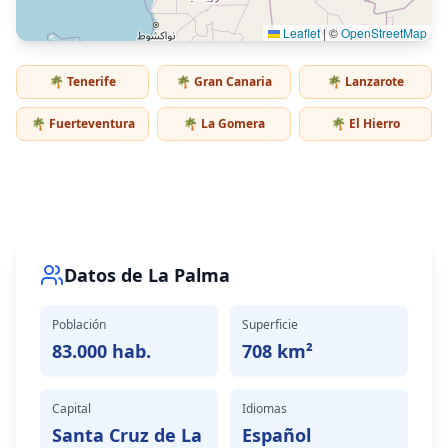
Leaflet
|
©
OpenStreetMap
🌴
Tenerife
🌴
Gran Canaria
🌴
Lanzarote
🌴
Fuerteventura
🌴
La Gomera
🌴
El Hierro
Datos de
La Palma
Población
Superficie
83.000 hab.
708 km²
Capital
Idiomas
Santa Cruz de La
Español