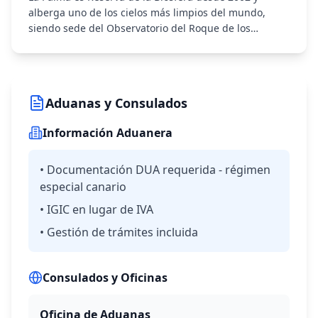
sigue viva.
alberga uno de los cielos más limpios del mundo,
siendo sede del Observatorio del Roque de los
Muchachos. Sus bosques de laurisilva, volcanes
activos (última erupción en 2021) y la Caldera de
Taburiente la hacen única.
Aduanas y Consulados
Información Aduanera
•
Documentación DUA requerida - régimen
especial canario
•
IGIC en lugar de IVA
•
Gestión de trámites incluida
Consulados y Oficinas
Oficina de Aduanas